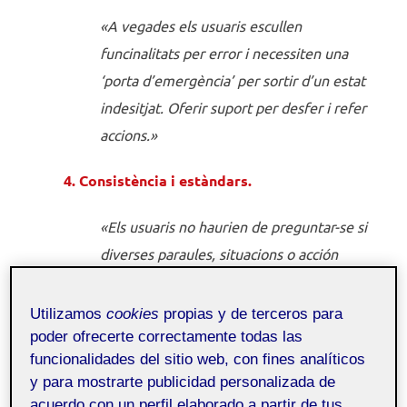
«A vegades els usuaris escullen
funcinalitats per error i necessiten una
‘porta d’emergència’ per sortir d’un estat
indesitjat. Oferir suport per desfer i refer
accions.»
4. Consistència i estàndars.
«Els usuaris no haurien de preguntar-se si
diverses paraules, situacions o acción
signifiquen les mateixes coses. Que es
segueixin les normes i convencions de la
Utilizamos
cookies
propias y de terceros para
plataforma sobre la que està implementat
poder ofrecerte correctamente todas las
funcionalidades del sitio web, con fines analíticos
el sistema.»
y para mostrarte publicidad personalizada de
acuerdo con un perfil elaborado a partir de tus