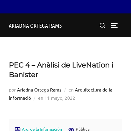
Saltar
Buscar:
ARIADNA ORTEGA RAMS
al
ALTERN
contenido
PEC 4 – Anàlisi de LiveNation i
Banister
por
Ariadna Ortega Rams
en
Arquitectura de la
Publicado
informació
en
11 mayo, 2022
el
Arq. de la Información
Pública