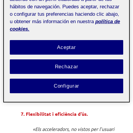
5. Prevenció d’errors.
hábitos de navegación. Puedes aceptar, rechazar
o configurar tus preferencias haciendo clic abajo,
«Abans que dissenyar bons missatges
u obtener más información en nuestra
política de
d’errors, és millor evitar que el problema
cookies.
es dugui a terme.»
Aceptar
6. Reconeixement abans que record.
«Minimitzar la càrrega de memòria de
Rechazar
l’usuari fent que els objectes, les accions i
les opción estiguin visibles. L’usuari no té
Configurar
perquè recordar la informació d’una part
del diàleg a una altra»
7. Flexibilitat i eficiència d’ús.
«Els acceleradors, no vistos per l’usuari