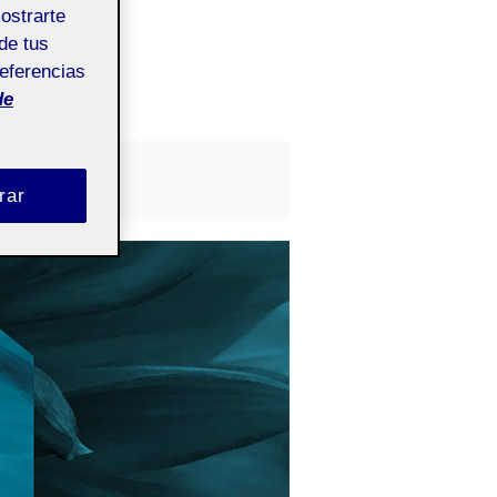
mostrarte
de tus
referencias
de
Un comentario
Pública
rar