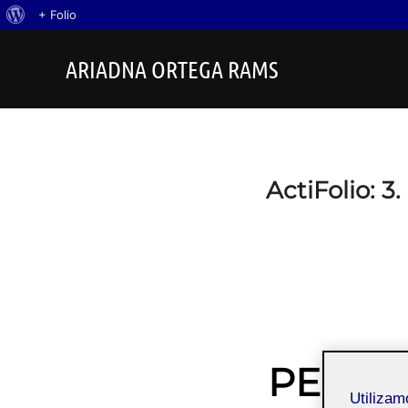
Acerca
+ Folio
Saltar
de
ARIADNA ORTEGA RAMS
al
WordPress
contenido
ActiFolio:
3.
PEC 3 –
Utiliza