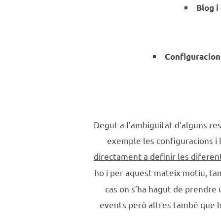
Blog i
Configuracion
Degut a l’ambiguitat d’alguns res
exemple les configuracions i l
directament a definir les difere
ho i per aquest mateix motiu, ta
cas on s’ha hagut de prendre 
events però altres també que hau