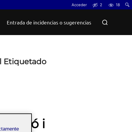
Acceder
2
18
Busc
Buscar:
Entrada de incidencias o sugerencias
el Etiquetado
tzació i
ectamente