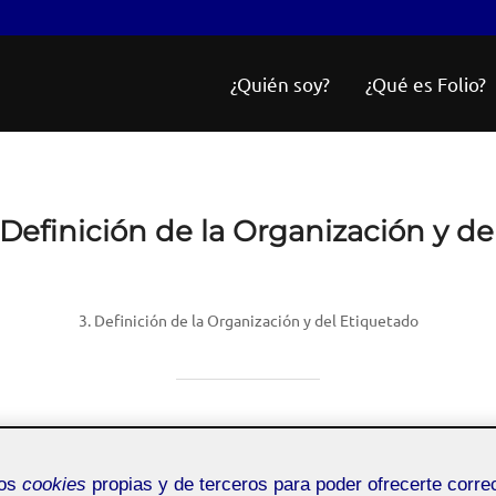
¿Quién soy?
¿Qué es Folio?
 Definición de la Organización y d
3. Definición de la Organización y del Etiquetado
 Definició de la organi
mos
cookies
propias y de terceros para poder ofrecerte corr