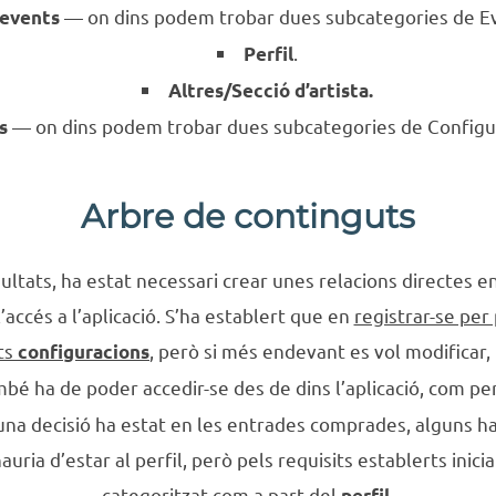
— on dins podem trobar dues subcategories de Ev
 events
.
Perfil
Altres/Secció d’artista.
— on dins podem trobar dues subcategories de Configura
s
Arbre de continguts
ultats, ha estat necessari crear unes relacions directes 
’accés a l’aplicació. S’ha establert que en
registrar-se per
nts
, però si més endevant es vol modificar,
configuracions
mbé ha de poder accedir-se des de dins l’aplicació, com p
una decisió ha estat en les entrades comprades, alguns ha
ria d’estar al perfil, però pels requisits establerts inicia
categoritzat com a part del
.
perfil