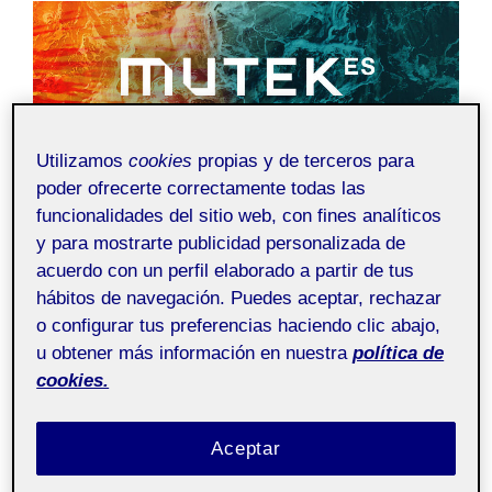
Utilizamos
cookies
propias y de terceros para
poder ofrecerte correctamente todas las
PEC 5 – Prototipatge i proposta
funcionalidades del sitio web, con fines analíticos
y para mostrarte publicidad personalizada de
de valor
acuerdo con un perfil elaborado a partir de tus
hábitos de navegación. Puedes aceptar, rechazar
por
Ariadna Ortega Rams
Arquitectura de la
o configurar tus preferencias haciendo clic abajo,
Publicado
informació
8 junio, 2022
Sin comentarios
u obtener más información en nuestra
política de
el
cookies.
Arq. de la Información
Pública
aula 2
Aceptar