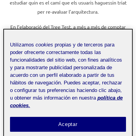
estudiar quin es el camí que els usuaris haguessin triat
per re-avaluar l’arquitectura.
En l’elaboració del Tree Test, a més a més de comptar
amb els resultats del Card Sorting per estructurar els
Utilizamos
cookies
propias y de terceros para
productes, s’han plantejat els següents objectius per
poder ofrecerte correctamente todas las
tal de completar el disseny de navegació:
funcionalidades del sitio web, con fines analíticos
y para mostrarte publicidad personalizada de
Buscar un element que hagi tingut molt de
acuerdo con un perfil elaborado a partir de tus
concens en el Card Sorting.
hábitos de navegación. Puedes aceptar, rechazar
Buscar un element que hagi tingut poc concens
o configurar tus preferencias haciendo clic abajo,
en el Card Sorting.
u obtener más información en nuestra
política de
cookies.
Indicar on es pot descobrir el contacte de la
botiga física més propera.
Indicar on es pot descobrir l’estat de la comanda
Aceptar
en curs.