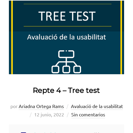
Repte 4 – Tree test
por
Ariadna Ortega Rams
Avaluació de la usabilitat
Publicado
12 junio, 2022
Sin comentarios
el