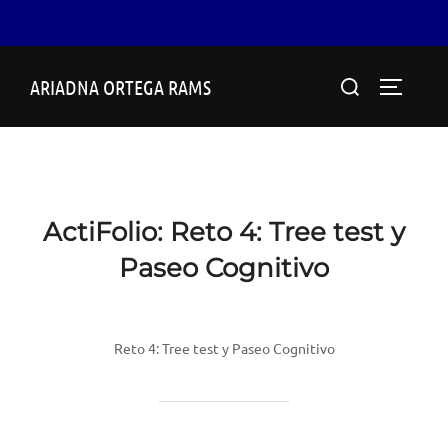
Saltar
Buscar:
ARIADNA ORTEGA RAMS
al
ALTERN
contenido
ActiFolio:
Reto 4: Tree test y
Paseo Cognitivo
Reto 4: Tree test y Paseo Cognitivo