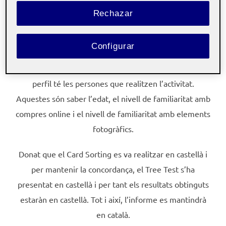
Indicar on es pot descobrir les polítiques de
Rechazar
devolució d’una compra passats 15 díes.
Configurar
A més a més, ja que el Tree Test és anònim, s’ha
plantejat algunes preguntes per poder identificar quin
perfil té les persones que realitzen l’activitat.
Aquestes són saber l’edat, el nivell de familiaritat amb
compres online i el nivell de familiaritat amb elements
fotogràfics.
Donat que el Card Sorting es va realitzar en castellà i
per mantenir la concordança, el Tree Test s’ha
presentat en castellà i per tant els resultats obtinguts
estaràn en castellà. Tot i així, l’informe es mantindrà
en català.